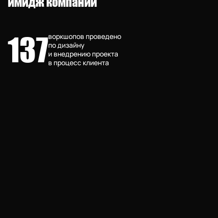
имидж компании
137
воркшопов проведено
по дизайну
и внедрению проекта
в процесс клиента