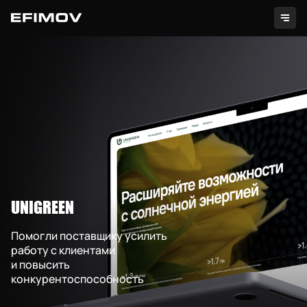
Проекты
UNIGREEN
Услуги
Помогли поставщику усилить
работу с клиентами
Секретно
и повысить
конкурентоспособность
Контакты