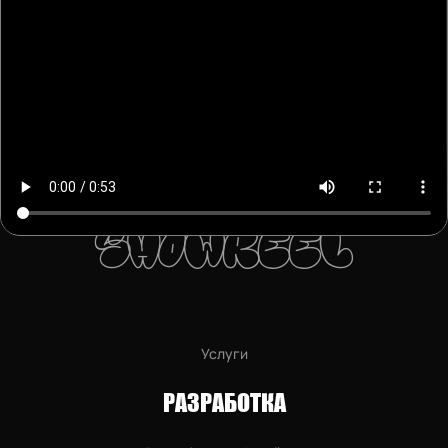
S
h
o
w
r
e
e
l
Услуги
РАЗРАБОТКА