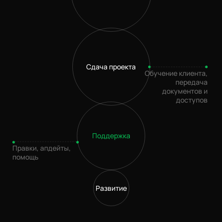
не определен
менее 500 тыс ₽
500 тыс - 1 млн ₽
1-3 млн ₽
более 3 мн ₽
Сдача проекта
Обучение клиента,
0/270
передача
документов и
доступов
прикрепить файл
даю согласие на
обработку персональных данных
Поддержка
Правки, апдейты,
помощь
+7 960 650 1144
Развитие
info@efimov.agency
TG: @Efimov_Аgency