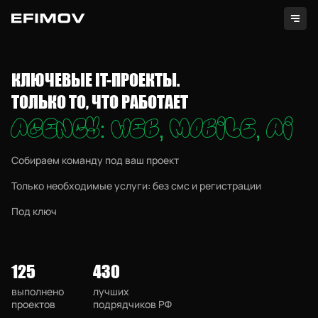
КЛЮЧЕВЫЕ IT-ПРОЕКТЫ.
ТОЛЬКО ТО, ЧТО РАБОТАЕТ
A
g
e
n
c
y
:
W
e
b
,
m
o
b
i
l
e
,
A
I
Cобираем команду под ваш проект
Только необходимые услуги: без смс и регистрации
Проекты
Под ключ
Услуги
125
430
Секретно
выполнено
лучших
Контакты
проектов
подрядчиков РФ