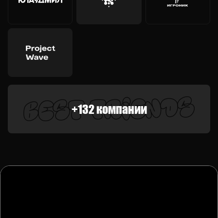
S
D
N
E
I
R
F
T
S
E
B
+132 компании