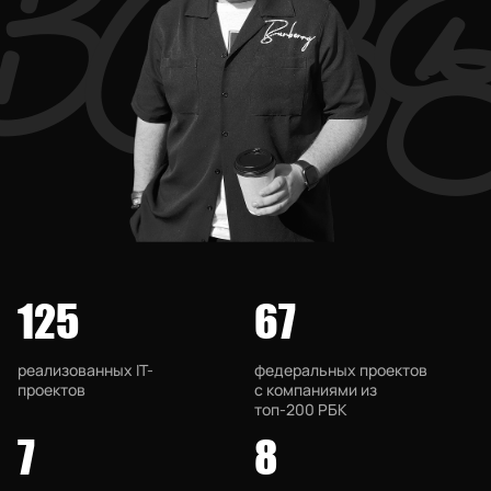
b
o
s
125
67
реализованных IT-
федеральных проектов
проектов
с компаниями из
топ-200 РБК
7
8