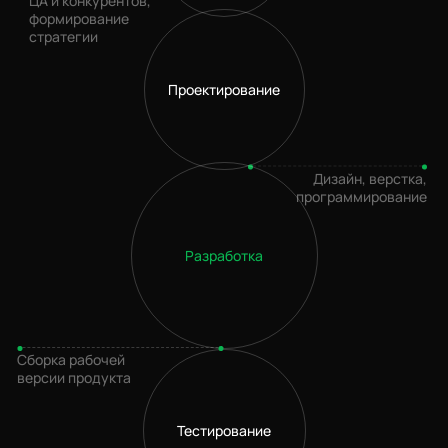
ЦА и конкурентов,
ОСТАВЬТЕ ЗАЯВКУ НА КОНСУЛЬТАЦИЮ
формирование
стратегии
Мы свяжемся с вами, чтобы обсудить детали проекта.
Продуктивные решения уже на первой встрече
Проектирование
Дизайн, верстка,
программирование
Разработка
выберите услугу
Сборка рабочей
Предпочитаемый способ связи
версии продукта
почта
звонок
telegram
whatsapp
Тестирование
Бюджет