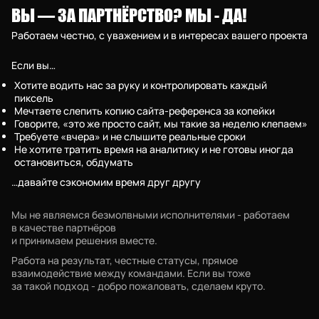
ВЫ — ЗА ПАРТНЁРСТВО? МЫ - ДА!
MAX: Валентин Ефимов
Работаем честно, с уважением и в интересах вашего проекта
Если вы…
Хотите водить нас за руку и контролировать каждый
пиксель
Мечтаете слепить копию сайта-референса за копейки
Говорите, «это же просто сайт, мы такие за неделю клепаем»
Требуете «вчера» и не слышите реальные сроки
Не хотите тратить время на аналитику и не готовы иногда
остановиться, обдумать
…давайте сэкономим время друг другу
Мы не являемся безмолвными исполнителями - работаем
в качестве партнёров
и принимаем решения вместе.
Работа на результат, честные статусы, прямое
взаимодействие между командами. Если вы тоже
за такой подход - добро пожаловать, сделаем круто.