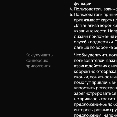
функции.
Пользователь взаимо
Пользователь приним
привязывает карту и
Для анализа воронки
уязвимые места. Нап
НА
дизайн приложения и
службы поддержки. Т
дальше по воронке б
Как улучшить
Чтобы увеличить кол
оекта.
конверсию
пользователей, важн
приложения
взаимодействия с ни
корректно отображал
иконки, понятное и 
помогут привлечь вн
упростить регистра
выберите услугу
зарегистрироваться 
не пришлось тратить
Предпочитаемый способ связи
предложение было б
почта
интересы разных гр
звонок
telegram
предложения, наприм