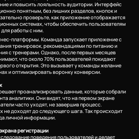
ние и повысить лояльность аудитории. Интерфейс
ионно понятным, без лишних разделов, кнопок и
с ₽
500 тыс - 1 млн ₽
зательно проверьте, как приложение отображается
ионных системах, чтобы обеспечить пользователям
для работы с ним.
тнес-платформы. Команда запускает приложение с
ания тренировок, рекомендациями по питанию и
я с тренерами. Однако, после первых месяцев
0/270
нимают, что около 70% пользователей покидают
рвого открытия. Это вызывает у команды желание
нах и оптимизировать воронку конверсии.
ональных данных
х
решает проанализировать данные, которые собрали
та аналитики. Они видят, что на первом экране
атели часто уходят, не завершив процесс.
их не доходят до следующего шага. Так происходит
да личной информации.
 экрана регистрации
следование поведения пользователей и делает