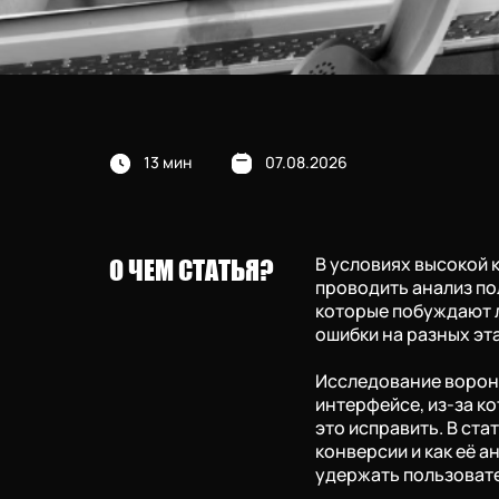
13 мин
07.08.2026
В условиях высокой 
О ЧЕМ СТАТЬЯ?
проводить анализ по
которые побуждают л
ошибки на разных эт
Исследование воронк
интерфейсе, из-за к
это исправить. В ста
конверсии и как её а
удержать пользоват