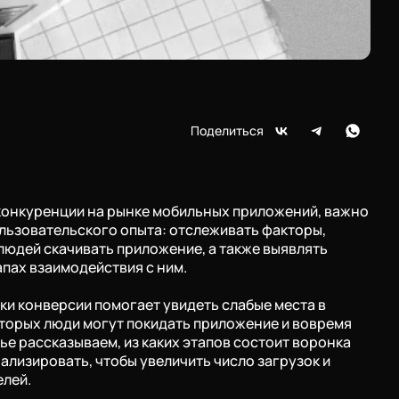
Поделиться
конкуренции на рынке мобильных приложений, важно
льзовательского опыта: отслеживать факторы,
юдей скачивать приложение, а также выявлять
апах взаимодействия с ним.
и конверсии помогает увидеть слабые места в
оторых люди могут покидать приложение и вовремя
тье рассказываем, из каких этапов состоит воронка
нализировать, чтобы увеличить число загрузок и
елей.