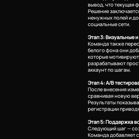
вывод, что текущая 
Решение заключается
ненужных полей и д
социальные сети.
Этап 3: Визуальные 
Команда также перес
белого фона они до
которые мотивируют
разрабатывают прост
аккаунт по шагам.
Этап 4: A/B тестиров
После внесения изме
сравнивая новую вер
Результаты показыва
регистрации приводя
Этап 5: Поддержка в
Следующий шаг — соз
Команда добавляет 