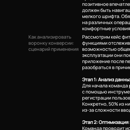
Бюджет
позитивное впечатле
должен быть навигац
не определен
менее 500 ты
мелкого шрифта. Обя
1-3 млн ₽
более 3 мн ₽
на различных операц
комфортные условия 
Как анализировать
Рассмотрим кейс фи
воронку конверсии:
функциями отслежив
сценарий применения
возможностью общени
эксплуатации они по
прикрепить файл
приложение после пе
разобраться в причи
даю согласие на
обработку перс
ency
MAX: Валентин Ефимов
Этап 1: Анализ данны
Для начала команда 
с помощью инструмен
регистрации пользов
Конкретно, 50% из н
из-за сложности вво
Этап 2: Оптимизация
Команда проводит ис